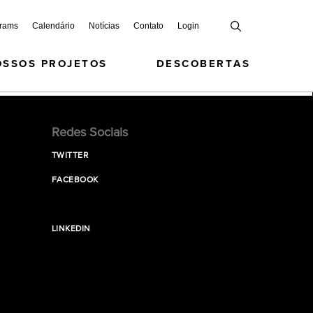
grams
Calendário
Notícias
Contato
Login
OSSOS PROJETOS
DESCOBERTAS
Redes Sociais
TWITTER
FACEBOOK
LINKEDIN