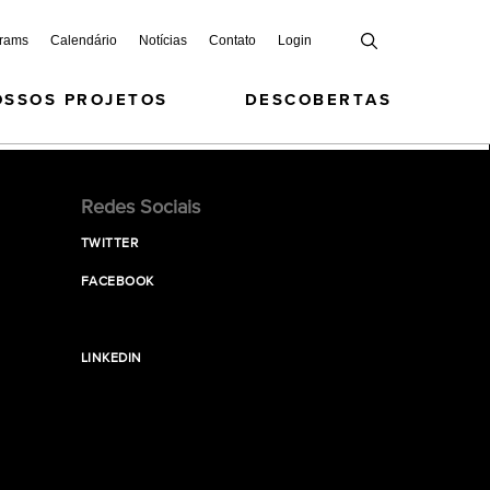
grams
Calendário
Notícias
Contato
Login
OSSOS PROJETOS
DESCOBERTAS
Redes Sociais
TWITTER
FACEBOOK
LINKEDIN