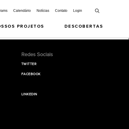
grams
Calendário
Notícias
Contato
Login
OSSOS PROJETOS
DESCOBERTAS
Redes Sociais
TWITTER
FACEBOOK
LINKEDIN