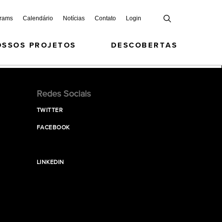
grams
Calendário
Notícias
Contato
Login
OSSOS PROJETOS
DESCOBERTAS
Redes Sociais
TWITTER
FACEBOOK
LINKEDIN