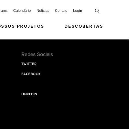
grams
Calendário
Notícias
Contato
Login
OSSOS PROJETOS
DESCOBERTAS
Redes Sociais
TWITTER
FACEBOOK
LINKEDIN