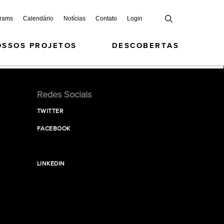
grams
Calendário
Notícias
Contato
Login
OSSOS PROJETOS
DESCOBERTAS
Redes Sociais
TWITTER
FACEBOOK
LINKEDIN