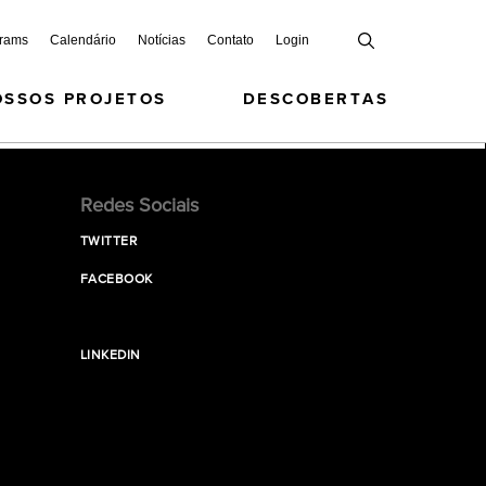
grams
Calendário
Notícias
Contato
Login
OSSOS PROJETOS
DESCOBERTAS
Redes Sociais
TWITTER
FACEBOOK
LINKEDIN