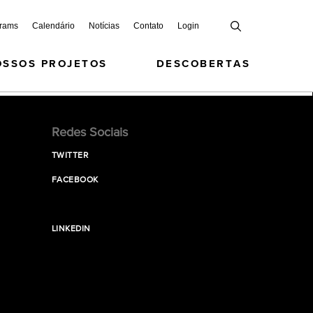
grams
Calendário
Notícias
Contato
Login
OSSOS PROJETOS
DESCOBERTAS
Redes Sociais
TWITTER
FACEBOOK
LINKEDIN