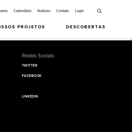
grams
Calendário
Notícias
Contato
Login
OSSOS PROJETOS
DESCOBERTAS
Redes Sociais
TWITTER
FACEBOOK
LINKEDIN