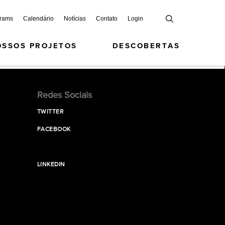
grams
Calendário
Notícias
Contato
Login
OSSOS PROJETOS
DESCOBERTAS
Redes Sociais
TWITTER
FACEBOOK
LINKEDIN