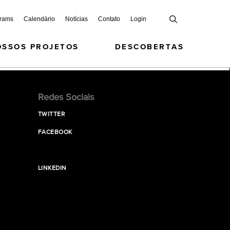
grams
Calendário
Notícias
Contato
Login
OSSOS PROJETOS
DESCOBERTAS
Redes Sociais
TWITTER
FACEBOOK
LINKEDIN