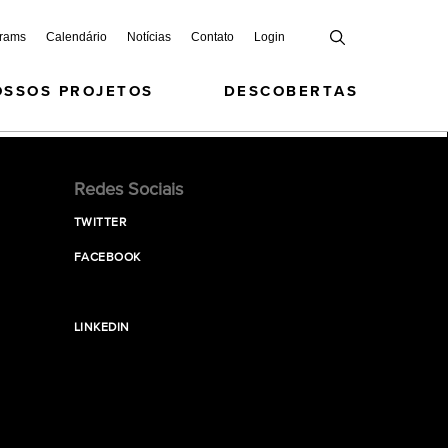
grams
Calendário
Notícias
Contato
Login
OSSOS PROJETOS
DESCOBERTAS
Redes Sociais
TWITTER
FACEBOOK
LINKEDIN