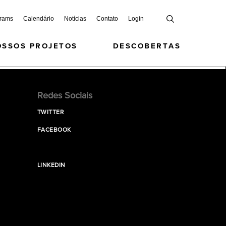
grams
Calendário
Notícias
Contato
Login
OSSOS PROJETOS
DESCOBERTAS
Redes Sociais
TWITTER
FACEBOOK
LINKEDIN