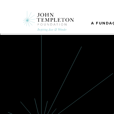
Skip
to
main
content
A FUNDA