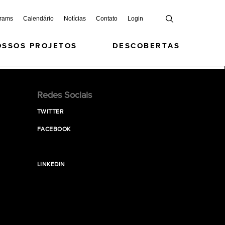
grams
Calendário
Notícias
Contato
Login
OSSOS PROJETOS
DESCOBERTAS
Redes Sociais
TWITTER
FACEBOOK
LINKEDIN