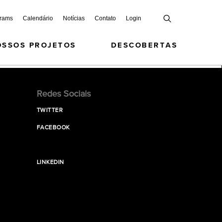
grams
Calendário
Notícias
Contato
Login
OSSOS PROJETOS
DESCOBERTAS
Redes Sociais
TWITTER
FACEBOOK
LINKEDIN