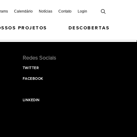
grams
Calendário
Notícias
Contato
Login
OSSOS PROJETOS
DESCOBERTAS
Redes Sociais
TWITTER
FACEBOOK
LINKEDIN