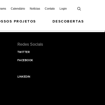
grams
Calendário
Notícias
Contato
Login
OSSOS PROJETOS
DESCOBERTAS
Redes Sociais
TWITTER
FACEBOOK
LINKEDIN