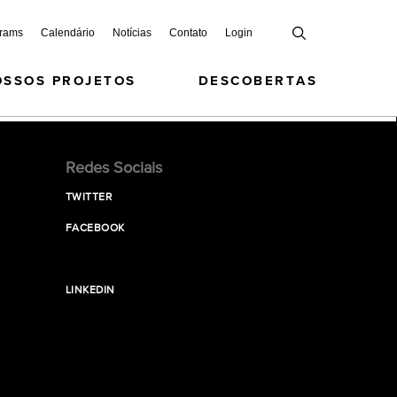
grams
Calendário
Notícias
Contato
Login
OSSOS PROJETOS
DESCOBERTAS
Redes Sociais
TWITTER
FACEBOOK
LINKEDIN