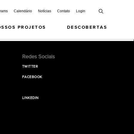
grams
Calendário
Notícias
Contato
Login
OSSOS PROJETOS
DESCOBERTAS
Redes Sociais
TWITTER
FACEBOOK
LINKEDIN