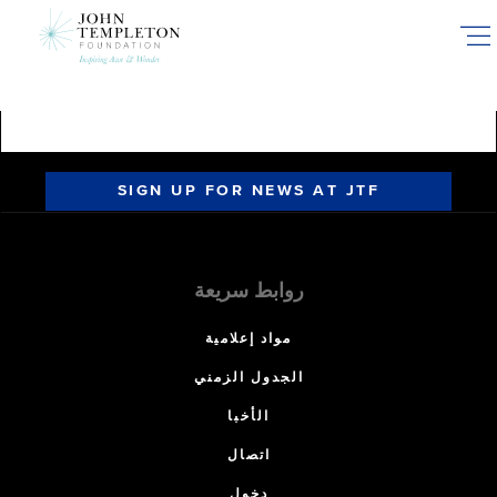
Skip
to
main
content
SIGN UP FOR NEWS AT JTF
روابط سريعة
مواد إعلامية
الجدول الزمني
الأخبا
اتصال
دخول