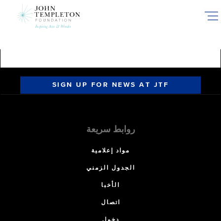
Skip
to
main
content
SIGN UP FOR NEWS AT JTF
روابط سريعة
مواد إعلامية
الجدول الزمني
الأخبا
اتصال
دخول