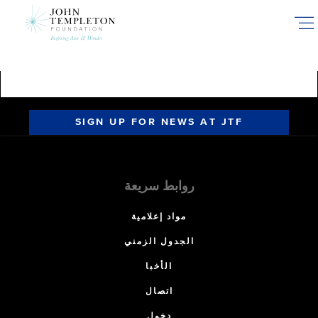
Skip
to
main
content
SIGN UP FOR NEWS AT JTF
روابط سريعة
مواد إعلامية
الجدول الزمني
الأخبا
اتصال
دخول