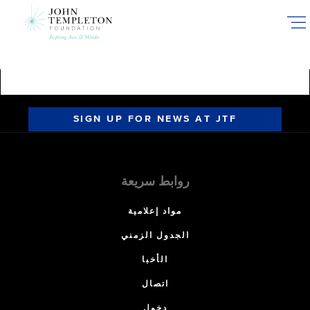
Skip
to
main
content
SIGN UP FOR NEWS AT JTF
روابط سريعة
مواد إعلامية
الجدول الزمني
الأخبا
اتصال
دخول