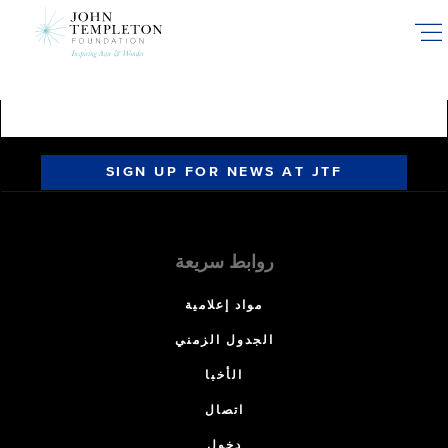
Skip
to
main
content
SIGN UP FOR NEWS AT JTF
روابط سريعة
مواد إعلامية
الجدول الزمني
الأخبا
اتصال
دخول