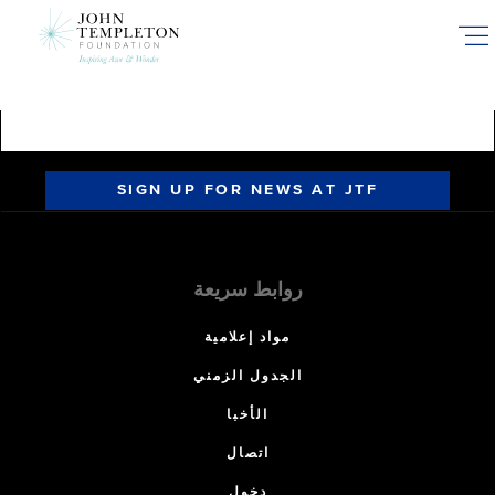
Skip
to
main
content
SIGN UP FOR NEWS AT JTF
روابط سريعة
مواد إعلامية
الجدول الزمني
الأخبا
اتصال
دخول