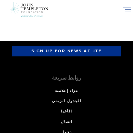
Skip
to
main
content
SIGN UP FOR NEWS AT JTF
روابط سريعة
مواد إعلامية
الجدول الزمني
الأخبا
اتصال
دخول