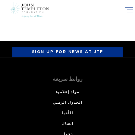
Skip
to
main
content
SIGN UP FOR NEWS AT JTF
روابط سريعة
مواد إعلامية
الجدول الزمني
الأخبا
اتصال
دخول