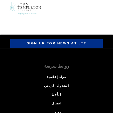
Skip
to
main
content
SIGN UP FOR NEWS AT JTF
روابط سريعة
مواد إعلامية
الجدول الزمني
الأخبا
اتصال
دخول