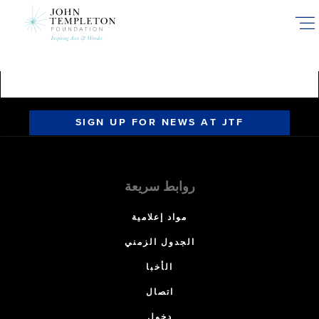
Skip
to
main
content
SIGN UP FOR NEWS AT JTF
روابط سريعة
مواد إعلامية
الجدول الزمني
الأخبا
اتصال
دخول