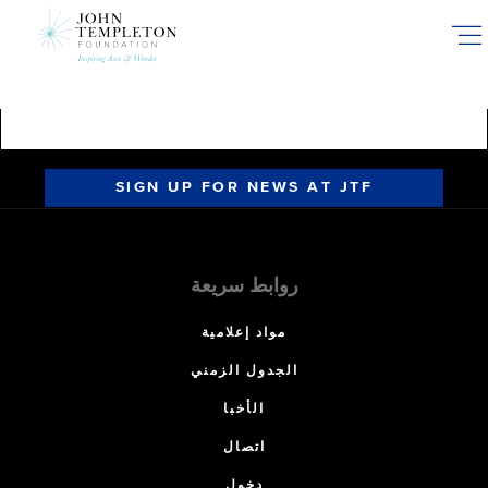
Skip
to
main
content
SIGN UP FOR NEWS AT JTF
روابط سريعة
مواد إعلامية
الجدول الزمني
الأخبا
اتصال
دخول