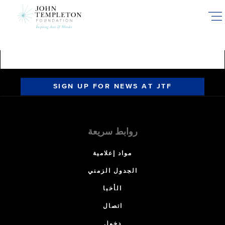
Skip
to
main
content
SIGN UP FOR NEWS AT JTF
روابط سريعة
مواد إعلامية
الجدول الزمني
الأخبا
اتصال
دخول