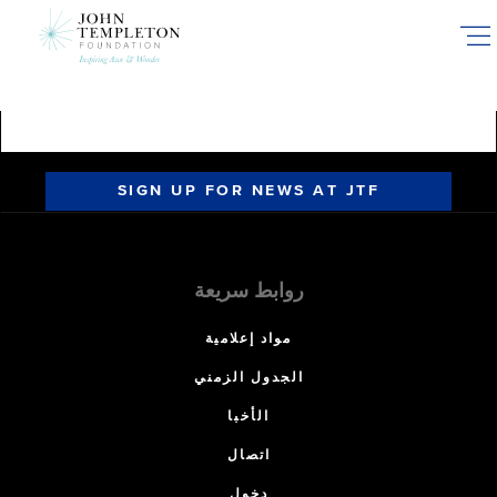
Skip
to
main
content
SIGN UP FOR NEWS AT JTF
روابط سريعة
مواد إعلامية
الجدول الزمني
الأخبا
اتصال
دخول