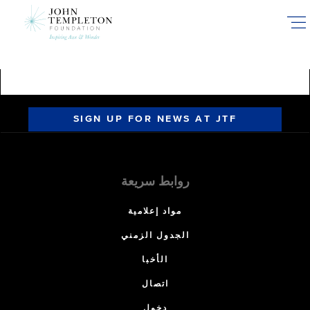
Skip
to
main
content
SIGN UP FOR NEWS AT JTF
روابط سريعة
مواد إعلامية
الجدول الزمني
الأخبا
اتصال
دخول