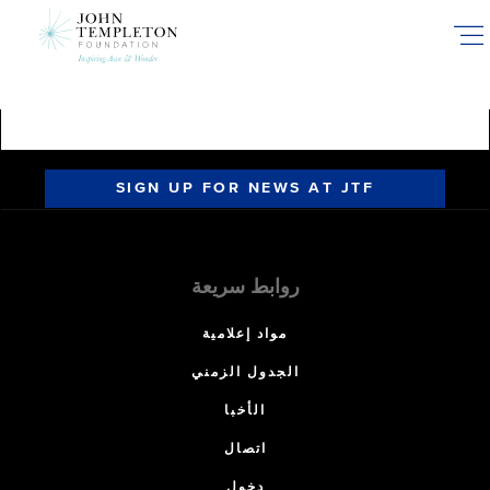
Skip
to
main
content
SIGN UP FOR NEWS AT JTF
روابط سريعة
مواد إعلامية
الجدول الزمني
الأخبا
اتصال
دخول