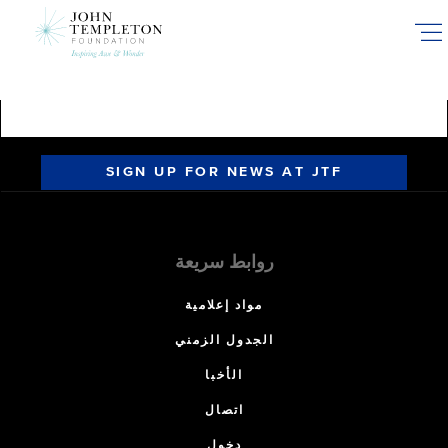
Skip
to
main
content
SIGN UP FOR NEWS AT JTF
روابط سريعة
مواد إعلامية
الجدول الزمني
الأخبا
اتصال
دخول