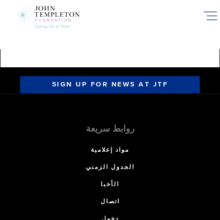
Skip
to
main
content
SIGN UP FOR NEWS AT JTF
روابط سريعة
مواد إعلامية
الجدول الزمني
الأخبا
اتصال
دخول