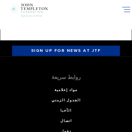
Skip
to
main
content
SIGN UP FOR NEWS AT JTF
روابط سريعة
مواد إعلامية
الجدول الزمني
الأخبا
اتصال
دخول