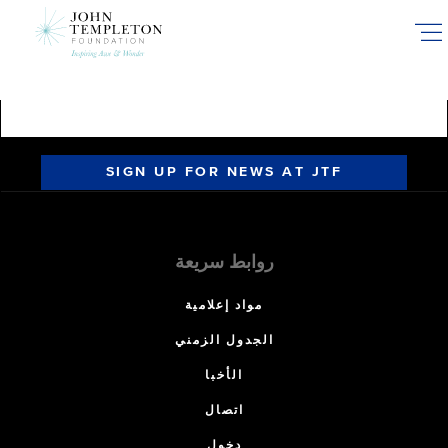
Skip
to
main
content
SIGN UP FOR NEWS AT JTF
روابط سريعة
مواد إعلامية
الجدول الزمني
الأخبا
اتصال
دخول