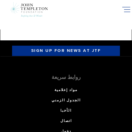
Skip
to
main
content
SIGN UP FOR NEWS AT JTF
روابط سريعة
مواد إعلامية
الجدول الزمني
الأخبا
اتصال
دخول