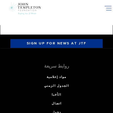
Skip
to
main
content
SIGN UP FOR NEWS AT JTF
روابط سريعة
مواد إعلامية
الجدول الزمني
الأخبا
اتصال
دخول