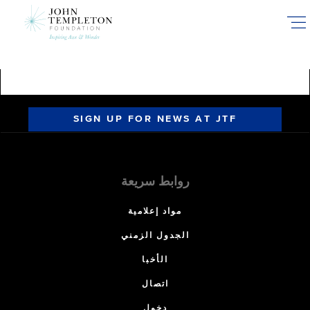
Skip
to
main
content
SIGN UP FOR NEWS AT JTF
روابط سريعة
مواد إعلامية
الجدول الزمني
الأخبا
اتصال
دخول