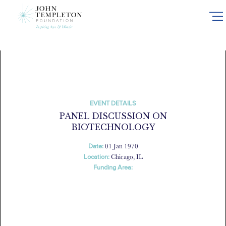
Skip
to
main
content
EVENT DETAILS
PANEL DISCUSSION ON
BIOTECHNOLOGY
01 Jan 1970
Date:
Chicago, IL
Location:
Funding Area: