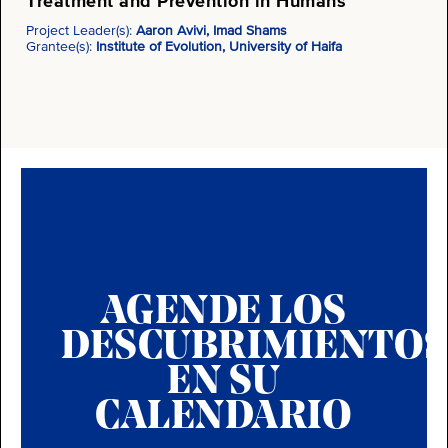
Treatment and Prevention in Humans
Project Leader(s):
Aaron Avivi, Imad Shams
Grantee(s):
Institute of Evolution, University of Haifa
AGENDE LOS
DESCUBRIMIENTOS
EN SU
CALENDARIO