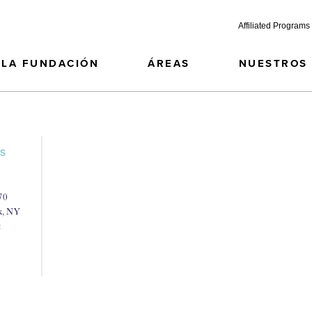
Affiliated Programs
LA FUNDACIÓN
ÁREAS
NUESTROS
LS
70
k, NY
: