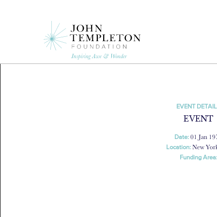
Skip
to
main
content
EVENT DETAI
EVENT
01 Jan 19
Date:
New Yor
Location:
Funding Area