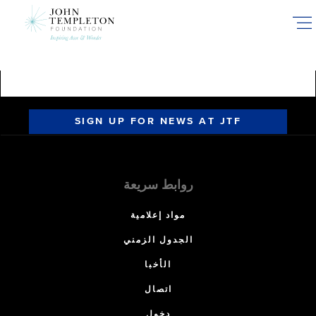
Skip
to
main
content
SIGN UP FOR NEWS AT JTF
روابط سريعة
مواد إعلامية
الجدول الزمني
الأخبا
اتصال
دخول