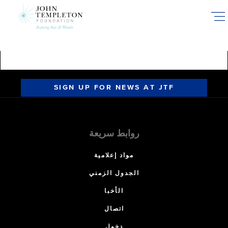
Skip
to
main
content
SIGN UP FOR NEWS AT JTF
روابط سريعة
مواد إعلامية
الجدول الزمني
الأخبا
اتصال
دخول