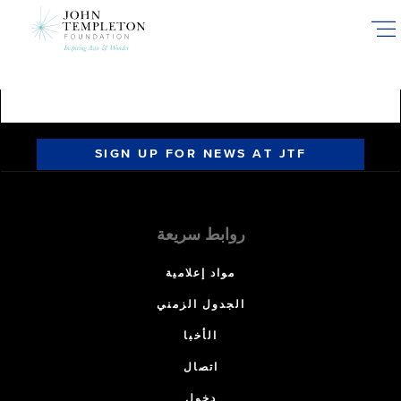
Skip
to
main
content
SIGN UP FOR NEWS AT JTF
روابط سريعة
مواد إعلامية
الجدول الزمني
الأخبا
اتصال
دخول