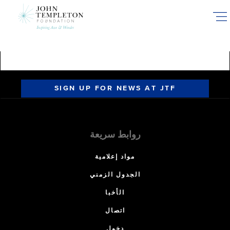
Skip
to
main
content
SIGN UP FOR NEWS AT JTF
روابط سريعة
مواد إعلامية
الجدول الزمني
الأخبا
اتصال
دخول