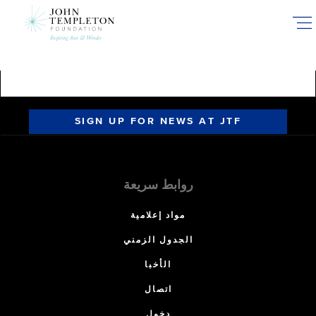
Skip
to
main
content
SIGN UP FOR NEWS AT JTF
روابط سريعة
مواد إعلامية
الجدول الزمني
الأخبا
اتصال
دخول