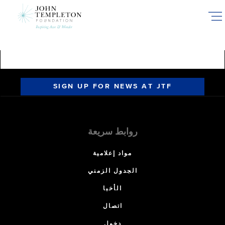
Skip
to
main
content
SIGN UP FOR NEWS AT JTF
روابط سريعة
مواد إعلامية
الجدول الزمني
الأخبا
اتصال
دخول